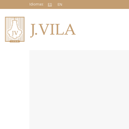
Idiomas:
ES
EN